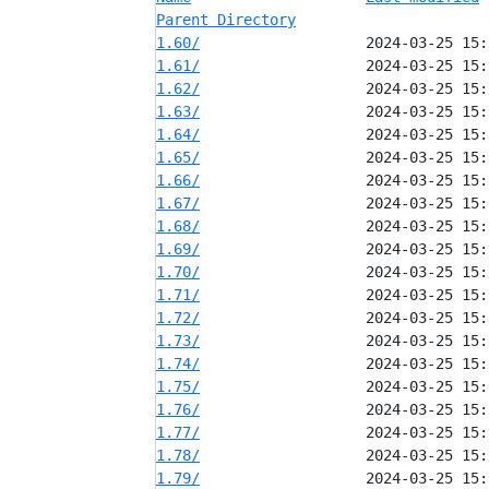
Parent Directory
1.60/
1.61/
1.62/
1.63/
1.64/
1.65/
1.66/
1.67/
1.68/
1.69/
1.70/
1.71/
1.72/
1.73/
1.74/
1.75/
1.76/
1.77/
1.78/
1.79/